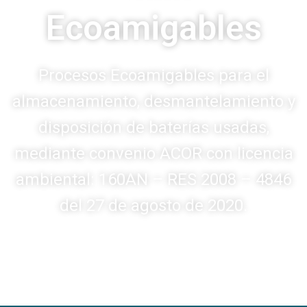
Ecoamigables
Procesos Ecoamigables para el
almacenamiento, desmantelamiento y
disposición de baterías usadas,
mediante convenio ACOR con licencia
ambiental: 160AN – RES 2008 – 4846
del 27 de agosto de 2020.