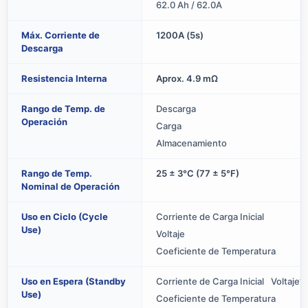
62.0 Ah / 62.0A
Máx. Corriente de
1200A (5s)
Descarga
Resistencia Interna
Aprox. 4.9 mΩ
Rango de Temp. de
Descarga
Operación
Carga
Almacenamiento
Rango de Temp.
25 ± 3°C (77 ± 5°F)
Nominal de Operación
Uso en Ciclo (Cycle
Corriente de Carga Inicial
Use)
Voltaje
Coeficiente de Temperatura
Uso en Espera (Standby
Corriente de Carga Inicial
Voltaje
1
Use)
Coeficiente de Temperatura