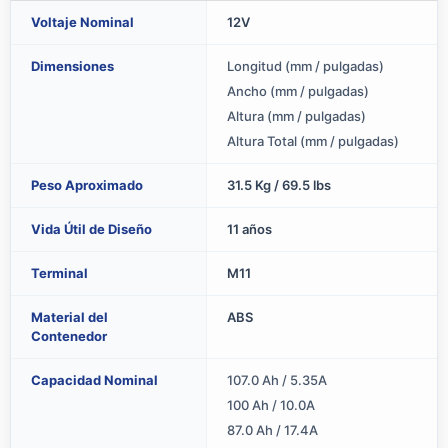
Voltaje Nominal
12V
Dimensiones
Longitud (mm / pulgadas)
Ancho (mm / pulgadas)
Altura (mm / pulgadas)
Altura Total (mm / pulgadas)
Peso Aproximado
31.5 Kg / 69.5 lbs
Vida Útil de Diseño
11 años
Terminal
M11
Material del
ABS
Contenedor
Capacidad Nominal
107.0 Ah / 5.35A
(
100 Ah / 10.0A
(
87.0 Ah / 17.4A