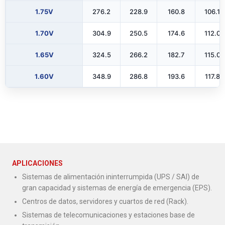
1.75V
276.2
228.9
160.8
106.1
1.70V
304.9
250.5
174.6
112.0
1.65V
324.5
266.2
182.7
115.0
1.60V
348.9
286.8
193.6
117.8
APLICACIONES
Sistemas de alimentación ininterrumpida (UPS / SAI) de
gran capacidad y sistemas de energía de emergencia (EPS).
Centros de datos, servidores y cuartos de red (Rack).
Sistemas de telecomunicaciones y estaciones base de