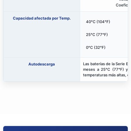
Coefici
Capacidad afectada por Temp.
40°C (104°F)
25°C (77°F)
0°C (32°F)
Las baterías de la Serie 
Autodescarga
meses a 25°C (77°F) y l
temperaturas más altas, el