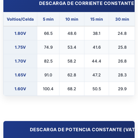
DESCARGA DE CORRIENTE CONSTANTE (A
Voltios/Celda
5 min
10 min
15 min
30 min
1.80V
66.5
48.6
38.1
24.8
1.75V
74.9
53.4
41.6
25.8
1.70V
82.5
58.2
44.4
26.8
1.65V
91.0
62.8
47.2
28.3
1.60V
100.4
68.2
50.5
29.9
DESCARGA DE POTENCIA CONSTANTE (VATIOS