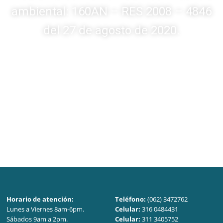
ambiental: 160AN – RES 2008 – 4846
del 27 de agosto de 2020.
Horario de atención:
Teléfono:
(062) 3472762
Lunes a Viernes 8am-6pm.
Celular:
316 0484431
Sábados 9am a 2pm.
Celular:
311 3405752