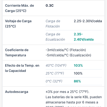
Corriente Máx. de
0.3C
Carga (25°C)
Voltaje de Carga
Carga de
2.25-2.30V/celda
(25°C)
Flotación
Carga de
2.35-
Ecualización
2.40V/celda
Coeficiente de
-3mV/celda/°C (Flotación)
Temperatura
-5mV/celda/°C (Ecualización)
Efecto de la Temp. en
40°C (104°F)
103%
la Capacidad
25°C (77°F)
100%
0°C (32°F)
86%
Autodescarga
≤3% por mes a 25°C (77°F).
Las baterías de la serie KBL pueden
almacenarse hasta por 6 meses a