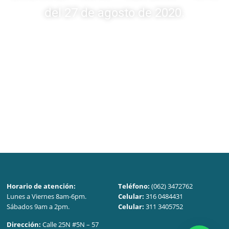
del 27 de agosto de 2020.
Horario de atención:
Teléfono:
(062) 3472762
Lunes a Viernes 8am-6pm.
Celular:
316 0484431
Sábados 9am a 2pm.
Celular:
311 3405752
Dirección:
Calle 25N #5N – 57