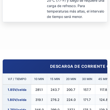
25°C (77°F) y luego se requiere una
carga de refresco. Para
temperaturas más altas, el intervalo
de tiempo será menor.
DESCARGA DE CORRIENTE CO
V.F / TIEMPO
10 MIN
15 MIN
20 MIN
30 MIN
45 MIN
1.85V/celda
281.1
243.7
200.7
157.7
117.8
1.80V/celda
319.1
276.2
224.0
171.7
124.8
1.75V/celda
346.0
299.0
237.1
175.2
129.3