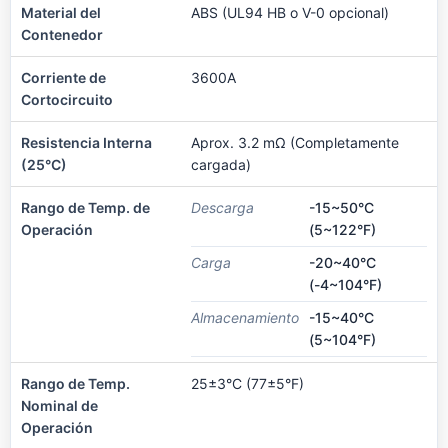
Material del
ABS (UL94 HB o V-0 opcional)
Contenedor
Corriente de
3600A
Cortocircuito
Resistencia Interna
Aprox. 3.2 mΩ (Completamente
(25°C)
cargada)
Rango de Temp. de
Descarga
-15~50°C
Operación
(5~122°F)
Carga
-20~40°C
(-4~104°F)
Almacenamiento
-15~40°C
(5~104°F)
Rango de Temp.
25±3°C (77±5°F)
Nominal de
Operación