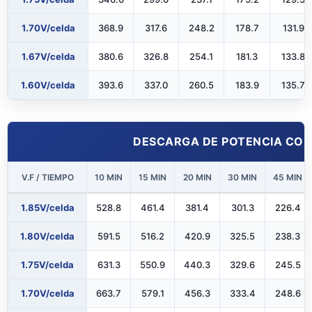
1.70V/celda
368.9
317.6
248.2
178.7
131.9
1.67V/celda
380.6
326.8
254.1
181.3
133.8
1.60V/celda
393.6
337.0
260.5
183.9
135.7
DESCARGA DE POTENCIA CONS
V.F / TIEMPO
10 MIN
15 MIN
20 MIN
30 MIN
45 MIN
1.85V/celda
528.8
461.4
381.4
301.3
226.4
1.80V/celda
591.5
516.2
420.9
325.5
238.3
1.75V/celda
631.3
550.9
440.3
329.6
245.5
1.70V/celda
663.7
579.1
456.3
333.4
248.6