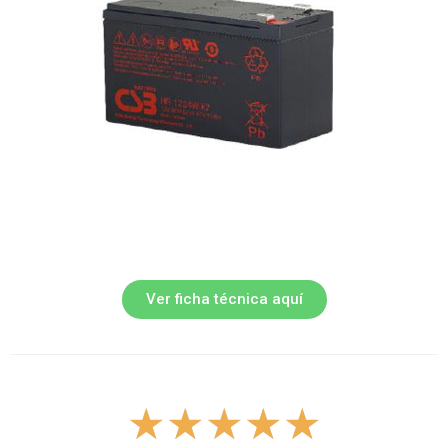
Ver ficha técnica aquí
★
★
★
★
★